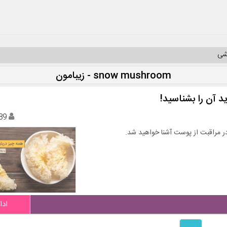
یشی
snow mushroom - زیبامون
د آن را بشناسید!
89
ادا