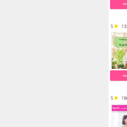
مه
5
13
مه
5
18