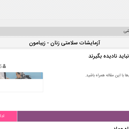
یشی
آزمایشات سلامتی زنان - زیبامون
اید نادیده بگیرند
5
ا با این مقاله همراه باشید.
ادا