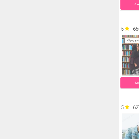
مه
5
65
مه
5
62