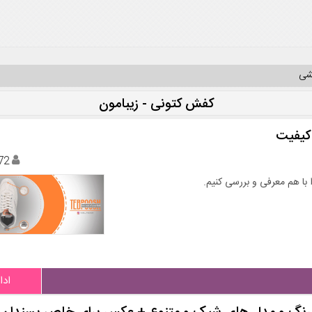
یشی
کفش کتونی - زیبامون
72
را با هم معرفی و بررسی کنیم.
ادا