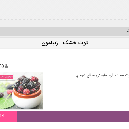
یشی
توت خشک - زیبامون
00
توت سیاه برای سلامتی مطلع شویم.
ادا