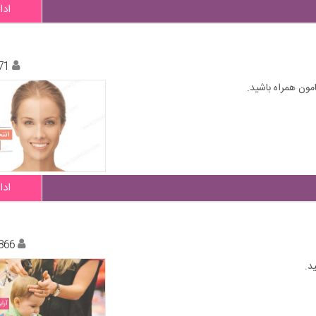
ادا
71
امون همراه باشید.
ادا
866
د.