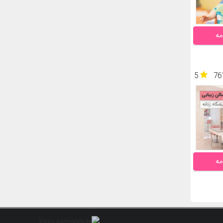
مه
5
76
مه