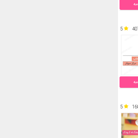
مه
5
40
مه
5
16