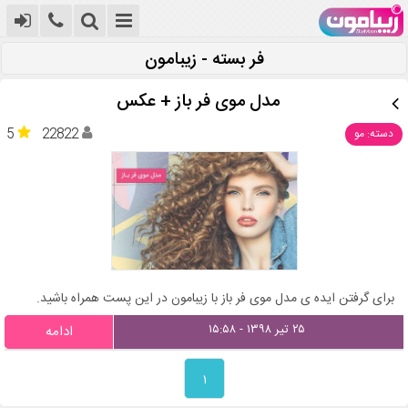
فر بسته - زیبامون
مدل موی فر باز + عکس
5
22822
دسته: مو
برای گرفتن ایده ی مدل موی فر باز با زیبامون در این پست همراه باشید.
۲۵ تیر ۱۳۹۸ - ۱۵:۵۸
ادامه
۱