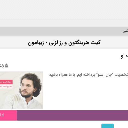
یشی
کیت هرینگتون و رز لزلی - زیبامون
او
46
خصیت "جان اسنو" پرداخته ایم. با ما همراه باشید.
ادا