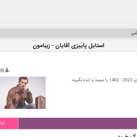
یشی
استایل پاییزی آقایان - زیبامون
88
د .
ادا