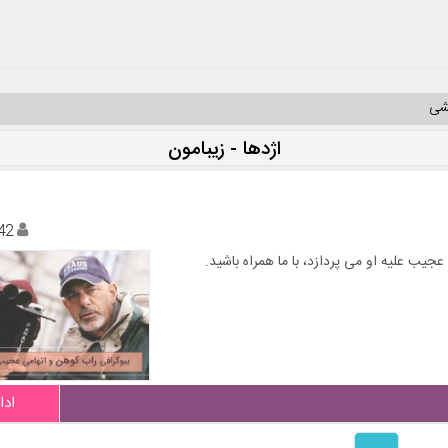
یشی
اژدها - زیبامون
42
یب علیه او می پردازد، با ما همراه باشید.
ادا