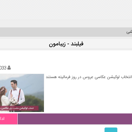
یشی
فیلبند - زیبامون
033
انتخاب لوکیشن عکاسی عروس در روز فرمالیته هستند
ادا