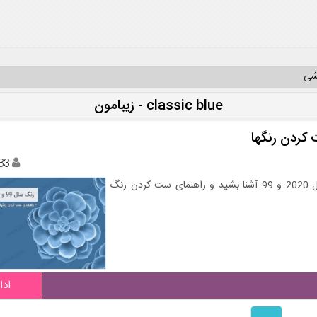
یشی
classic blue - زیبامون
33
در ادامه با زیبامون همراه باشید و با رنگ انتخاب شده برای سال 2020 و 99 آشنا بشید و راهنمای ست کردن رنگ
ادا