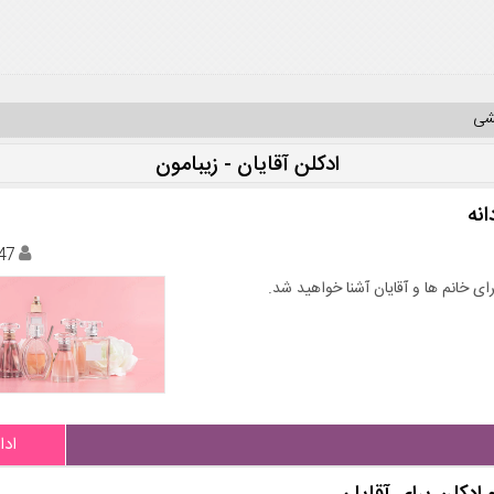
یشی
ادکلن آقایان - زیبامون
انه
47
ای خانم ها و آقایان آشنا خواهید شد.
ادا