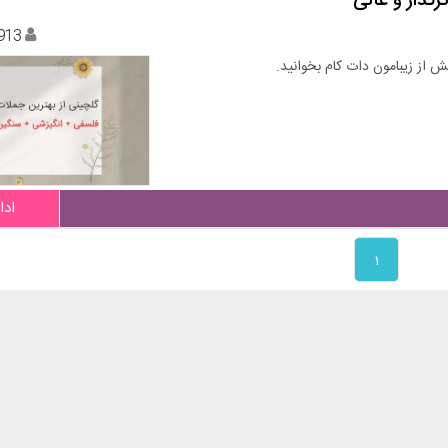
913
 از زیبامون دات کام بخوانید.
ادا
۱