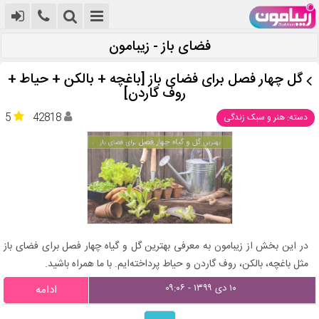
فضای باز - زیبامون
گل چهار فصل برای فضای باز [باغچه + بالکن + حیاط +
روف گاردن]
5
42818
دسته: هنر و سبک زندگی
در این بخش از زیبامون به معرفی بهترین گل و گیاه چهار فصل برای فضای باز
مثل باغچه، بالکن، روف گاردن و حیاط پرداخته‌ایم. با ما همراه باشید.
۱۰ دی ۱۳۹۹ - ۰۹:۰۶
ادامه