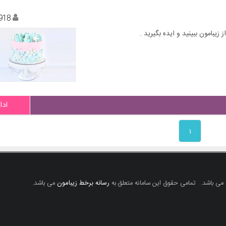
918
ادا
۱
 می باشد.
تمامی حقوق این سامانه متعلق به
رسانه برخط زیبامون
می باشد.