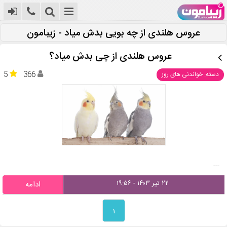
عروس هلندی از چه بویی بدش میاد - زیبامون
عروس هلندی از چی بدش میاد؟
5
366
دسته: خواندنی های روز
---
۲۲ تیر ۱۴۰۳ - ۱۹:۵۶
ادامه
۱