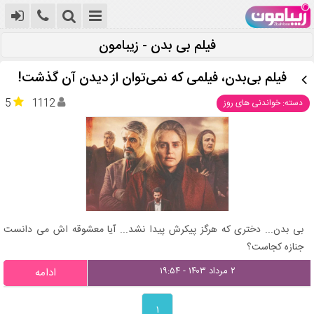
فیلم بی بدن - زیبامون
فیلم بی‌بدن، فیلمی که نمی‌توان از دیدن آن گذشت!
5
1112
دسته: خواندنی های روز
بی بدن... دختری که هرگز پیکرش پیدا نشد... آیا معشوقه اش می دانست
جنازه کجاست؟
۲ مرداد ۱۴۰۳ - ۱۹:۵۴
ادامه
۱