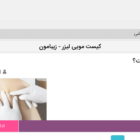
یشی
کیست مویی لیزر - زیبامون
ت؟
1
ادا