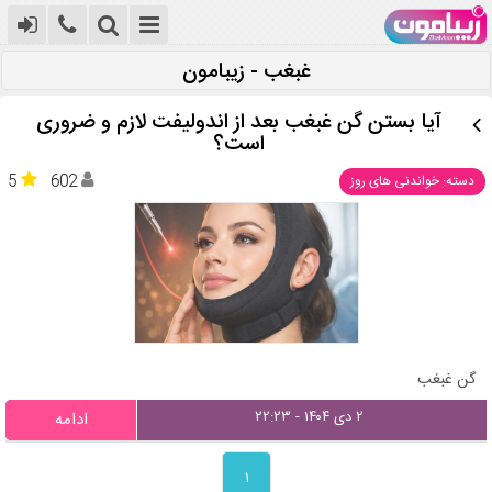
غبغب - زیبامون
آیا بستن گن غبغب بعد از اندولیفت لازم و ضروری
است؟
5
602
دسته: خواندنی های روز
گن غبغب
۲ دی ۱۴۰۴ - ۲۲:۲۳
ادامه
۱