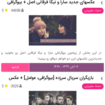
عکسهای جدید سارا و نیکا فرقانی اصل + بیوگرافی
5
44698
دسته: سلبریتی
در این بخش از زیبامون بیوگرافی سارا و نیکا فرقانی اصل رو بخونید و
جدیدترین عکسهای این دو خواهر دوقلو رو ببینید!
۱۷ آبان ۱۳۹۹ - ۱۴:۴۰
ادامه
بازیگران سریال سرزده [بیوگرافی، عوامل] + عکس
5
3929
دسته: سلبریتی