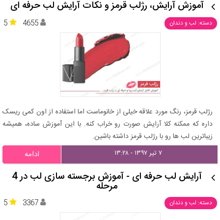
آموزش آرایش، رژلب قرمز و نکات آرایش لب حرفه ای
5
4655
دسته: لب و دندان
رژلب قرمز، رنگ مورد علاقه خیلی از خانوماست اما استفاده از اون کمی ریسک
داره که ممکنه کلا آرایش صورت رو خراب کنه. با این آموزش ساده، همیشه
زیباترین لب ها رو با رژلب قرمز داشته باشین.
۷ تیر ۱۳۹۷ - ۱۳:۲۸
ادامه
آرایش لب حرفه ای - آموزش برجسته سازی لب در 4
مرحله
5
3367
دسته: لب و دندان