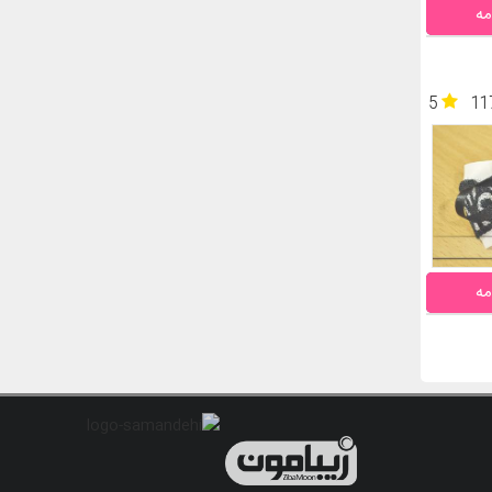
مه
5
11
مه