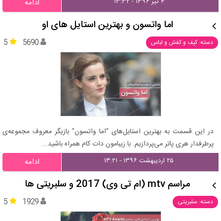
۴ تیر ۱۳۹۶ - ۱۳:۳۲
ادامه
اما واتسون و بهترین استایل های او
5
5690
دسته: کیف و کفش و لباس
در این قسمت به بهترین استایل‌های "اما واتسون" بازیگر معروف مجموعه‌ی
پرطرفدار هری پاتر می‌پردازیم. با زیبامون دات کام همراه باشید...
۲۵ اردیبهشت ۱۳۹۶ - ۱۳:۲۱
ادامه
مراسم mtv (ام تی وی) 2017 و سلبریتی ها
5
1929
دسته: سلبریتی