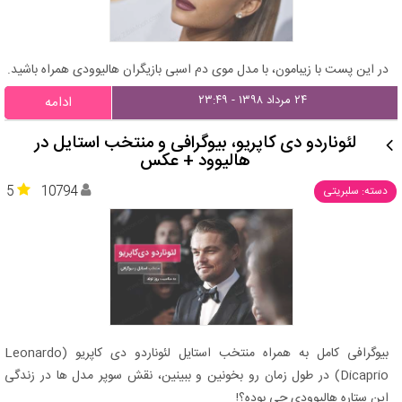
در این پست با زیبامون، با مدل موی دم اسبی بازیگران هالیوودی همراه باشید.
۲۴ مرداد ۱۳۹۸ - ۲۳:۴۹
ادامه
لئوناردو دی کاپریو، بیوگرافی و منتخب استایل در
هالیوود + عکس
5
10794
دسته: سلبریتی
بیوگرافی کامل به همراه منتخب استایل لئوناردو دی کاپریو (Leonardo
Dicaprio) در طول زمان رو بخونین و ببینین، نقش سوپر مدل ها در زندگی
این ستاره هالیوودی چی بوده؟!