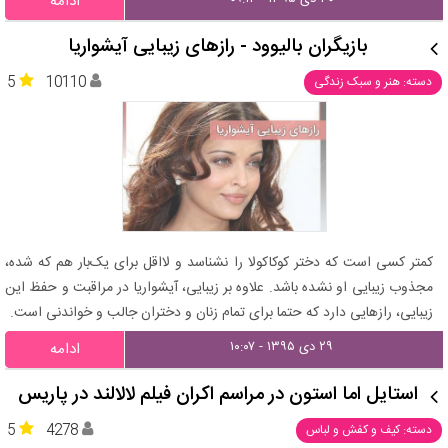
ادامه
بازیگران بالیوود - رازهای زیبایی آیشواریا
5
10110
دسته: هنر و سبک زندگی
کمتر کسی است که دختر کوکاکولا را نشناسد و لااقل برای یک‌بار هم که شده،
مجذوب زیبایی او نشده باشد. علاوه بر زیبایی، آیشواریا در مراقبت و حفظ این
زیبایی، رازهایی دارد که حتما برای تمام زنان و دختران جالب و خواندنی است.
۲۹ دی ۱۳۹۵ - ۱۰:۰۷
ادامه
استایل اما استون در مراسم اکران فیلم لالالند در پاریس
5
4278
دسته: کیف و کفش و لباس