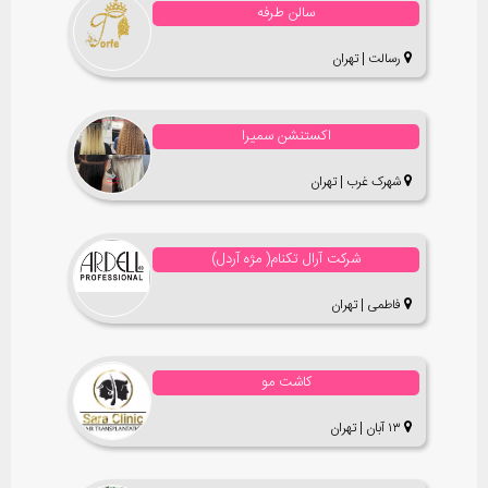
سالن طرفه
رسالت | تهران
اکستنشن سمیرا
شهرک غرب | تهران
شرکت آرال تکنام( مژه آردل)
فاطمی | تهران
کاشت مو
۱۳ آبان | تهران