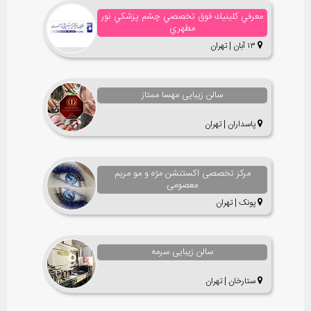
معرفي كلينيك فوق تخصصي چشم پزشكي نور
مطهري
۱۳ آبان | تهران
سالن زیبایی مهسا ممتاز
پاسداران | تهران
مرکز تخصصی اکستنشن مژه و مو مریم
معصومی
پونک | تهران
سالن زیبایی سرمه
ستارخان | تهران