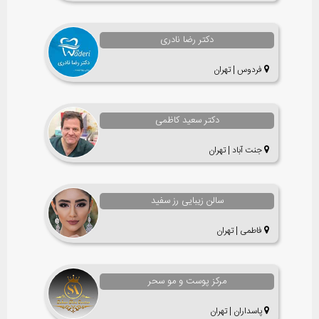
دکتر رضا نادری
فردوس | تهران
دکتر سعید کاظمی
جنت آباد | تهران
سالن زیبایی رز سفید
فاطمی | تهران
مرکز پوست و مو سحر
پاسداران | تهران