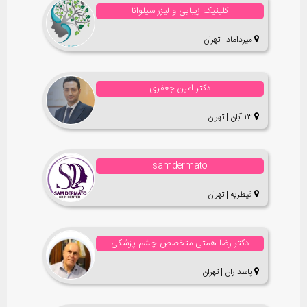
کلینیک زیبایی و لیزر سیلوانا
میرداماد | تهران
دکتر امین جعفری
۱۳ آبان | تهران
samdermato
قیطریه | تهران
دکتر رضا همتی متخصص چشم پزشکی
پاسداران | تهران