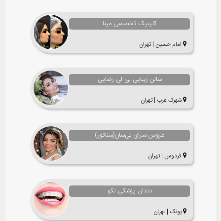
کلینیک تخصصی مینا
امام حسین | تهران
سالن زیبایی لی لی رضایی
شهرک غرب | تهران
عروس سرای بی‌سان(سناتور)
فردوس | تهران
دندان پزشکی نکو
پونک | تهران