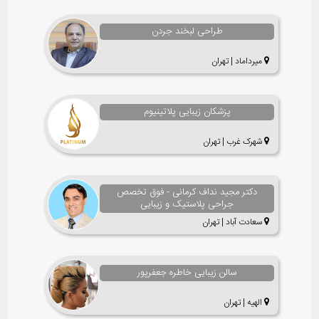
طراحی لبخند جردن
میرداماد | تهران
پزشکان زیبایی پلاتینیوم
شهرک غرب | تهران
دکتر مجید نداف کرمانی - فوق تخصص
جراحی پلاستیک و زیبایی
سعادت آباد | تهران
سالن زیبایی خاطره جعفرپور
الهیه | تهران