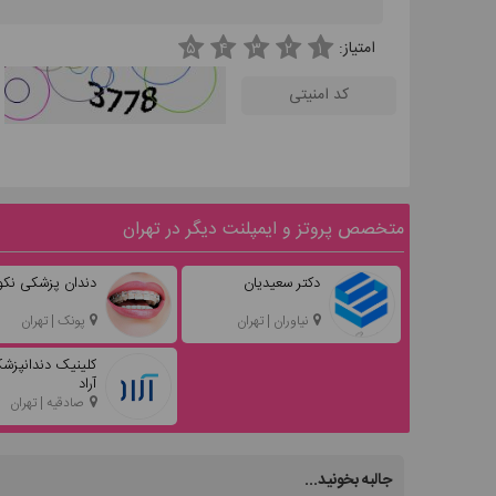
امتیاز:
۵
۴
۳
۲
۱
متخصص پروتز و ایمپلنت دیگر در تهران
دکتر سعیدیان
دندان پزشکی نکو
نیاوران | تهران
پونک | تهران
کلینیک دندانپزش
آراد
صادقیه | تهران
جالبه بخونید...