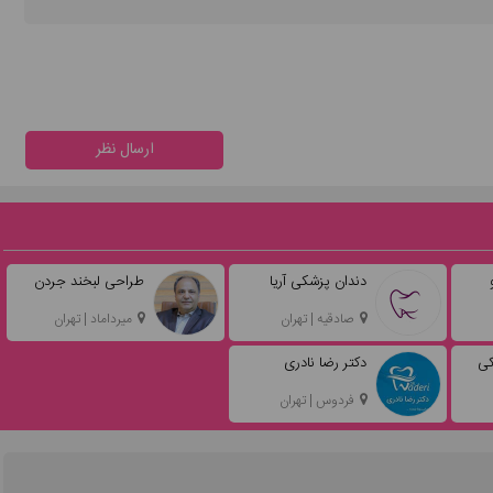
ارسال نظر
دندان پزشکی آریا
طراحی لبخند جردن
صادقیه | تهران
میرداماد | تهران
کی
دکتر رضا نادری
فردوس | تهران