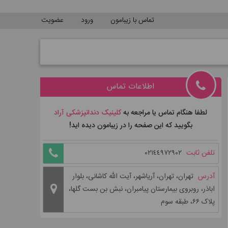
تماس با زیبامون
ورود
عضویت
اطلاعات تماس
لطفا هنگام تماس یا مراجعه به
کلینیک دندانپزشکی آراد
بگویید که این صفحه را در زیبامون دیده اید!
تلفن ثابت
٠٢١٤٤٩٧٢٩٠٢
آدرس
تهران، تهران، آریاشهر، آیت الله کاشانی، بلوار
اباذر، روبروی بیمارستان پیامبران، نبش بن بست گلها،
پلاک ۶۶، طبقه سوم