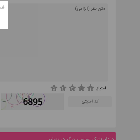
شم
امتیاز:
۵
۴
۳
۲
۱
دندانپزشک عمومی دیگر در تهران