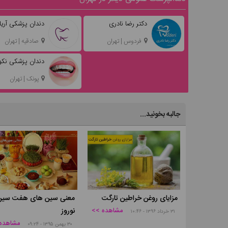
دکتر رضا نادری
دندان پزشکی آریا
فردوس | تهران
صادقیه | تهران
دندان پزشکی نکو
پونک | تهران
جالبه بخونید...
مزایای روغن خراطین تارگت
معنی سین های هفت سین
مشاهده >>
نوروز
۳۱ خرداد ۱۳۹۶ - ۱۰:۴۶
مشاهده
۳۰ بهمن ۱۳۹۵ - ۰۹:۲۴